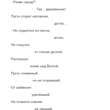
- Разве город?!
Так... деревенька!
Пусть сгорит насовсем,
дотла...
- Но поднялся из пепла,
встал,
Но очнулся
от спячки долгой,
Распахнул
этажи над Волгой,
Пусть сожженый,
но не сгоревший,
От забвения
уцелевший,
На планете совсем
не лишний,