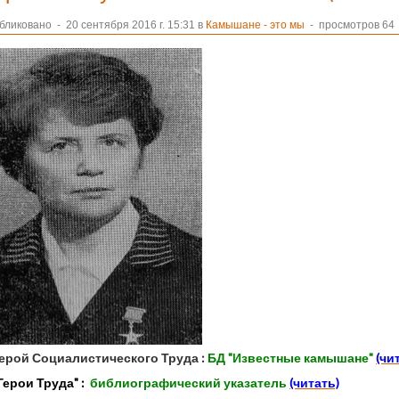
бликовано
-
20 сентября 2016 г. 15:31 в
Камышане - это мы
- просмотров 64
Герой Социалистического Труда :
БД "Известные камышане"
(чи
"Герои Труда" :
библиографический указатель
(читать)