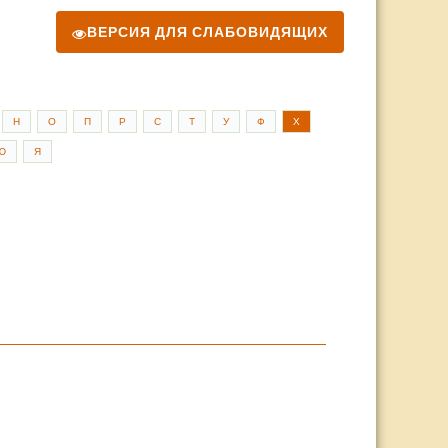
ВЕРСИЯ ДЛЯ СЛАБОВИДЯЩИХ
Н
О
П
Р
С
Т
У
Ф
Х
Ю
Я