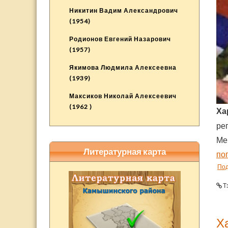
Никитин Вадим Александрович
(1954)
Родионов Евгений Назарович
(1957)
Якимова Людмила Алексеевна
(1939)
Максиков Николай Алексеевич
(1962 )
Ха
ре
Ме
Литературная карта
по
По
Т
Х