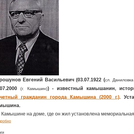
рошунов Евгений Васильевич (03.07.1922 (
сл. Даниловка
.07.2000
) - известный камышанин, истори
(г. Камышин)
четный гражданин города Камышина (2000 г.)
. Уст
мышина.
г. Камышине на доме, где он жил установлена мемориальная 
дробно
эги