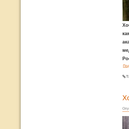
Хо
ка
ак
ме
Ро
По
Т
Х
Опу