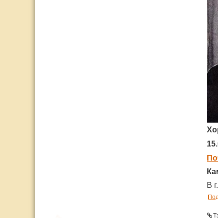
Хо
15
По
Ка
В 
По
Т