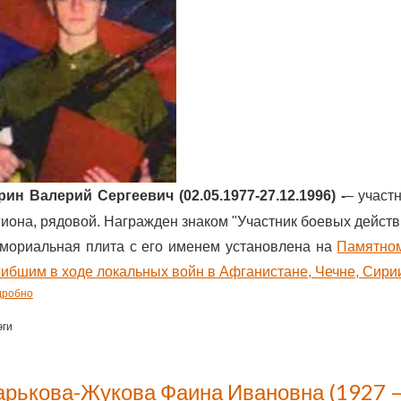
рин Валерий Сергеевич (02.05.1977-27.12.1996)
-
–
участ
гиона, рядовой. Награжден знаком "Участник боевых действ
мориальная плита с его именем установлена на
Памятном
гибшим в ходе локальных войн в Афганистане, Чечне, Сири
дробно
эги
арькова-Жукова Фаина Ивановна (1927 –