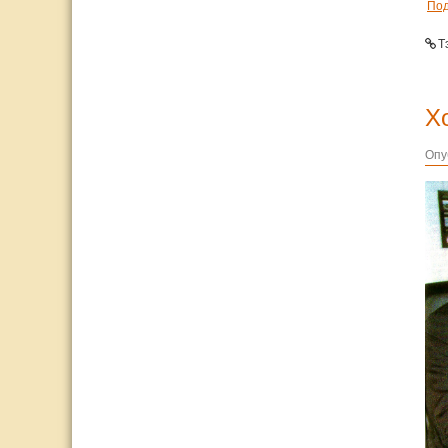
По
Т
Х
Опу