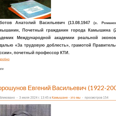
ботов Анатолий Васильевич (13.08.1947
(с. Романов
мышанин,
Почетный гражданин города Камышина (200
адемик Международной академии реальной эконом
далью «За трудовую доблесть», грамотой Правител
ссии», почетный профессор КТИ.
дробно
эги
орошунов Евгений Васильевич (1922-20
бликовано
-
3 июля 2024 г. 13:45 в
Камышане - это мы
- просмотров 154