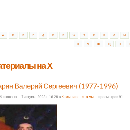
А
Б
В
Г
Д
Е
Ё
Ж
З
И
К
Л
М
Ц
Ч
Ш
Щ
Э
териалы на Х
арин Валерий Сергеевич (1977-1996)
бликовано
-
7 августа 2023 г. 16:28 в
Камышане - это мы
- просмотров 91