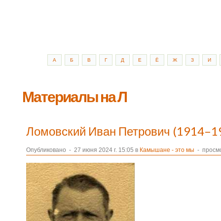
А
Б
В
Г
Д
Е
Ё
Ж
З
И
Материалы на Л
Ломовский Иван Петрович (1914–1
Опубликовано
-
27 июня 2024 г. 15:05 в
Камышане - это мы
- просмо