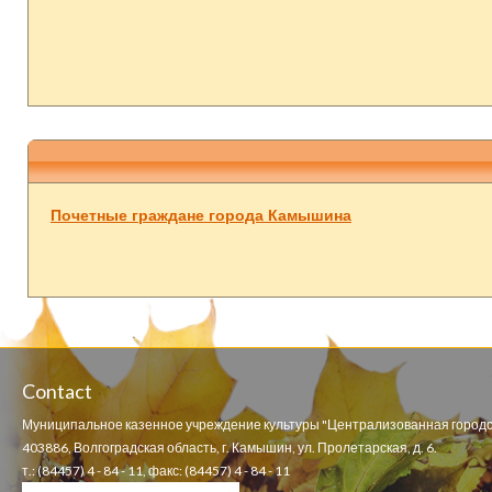
Почетные граждане города Камышина
Contact
Муниципальное казенное учреждение культуры "Централизованная городс
403886, Волгоградская область, г. Камышин, ул. Пролетарская, д. 6.
т.: (84457) 4 - 84 - 11, факс: (84457) 4 - 84 - 11