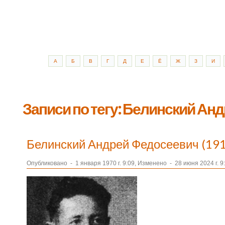
А
Б
В
Г
Д
Е
Ё
Ж
З
И
Записи по тегу: Белинский Ан
Белинский Андрей Федосеевич (191
Опубликовано
-
1 января 1970 г. 9:09, Изменено
-
28 июня 2024 г. 9