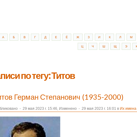
А
Б
В
Г
Д
Е
Ё
Ж
З
И
К
Л
М
Ц
Ч
Ш
Щ
Э
писи по тегу: Титов
итов Герман Степанович (1935-2000)
бликовано
-
29 мая 2023 г. 15:46, Изменено
-
29 мая 2023 г. 16:01 в
Их имена 