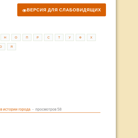
ВЕРСИЯ ДЛЯ СЛАБОВИДЯЩИХ
Н
О
П
Р
С
Т
У
Ф
Х
Ю
Я
в истории города
- просмотров 58