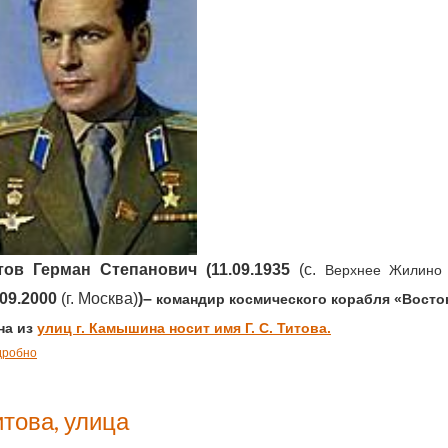
тов Герман Степанович (11.09.1935
(с.
Верхнее Жилино 
.09.2000
(г. Москва)
)–
командир космического корабля «Восток
на из
улиц г. Камышина носит имя Г. С. Титова.
дробно
итова, улица