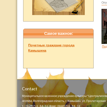
Опу
Самое важное:
Почетные граждане города
По
Камышина
Contact
Муниципальное казенное учреждение культуры "Централизов
403886, Волгоградская область, г. Камышин, ул. Пролетарская, д
т.: (84457) 4 - 84 - 11, факс: (84457) 4 - 84 - 11