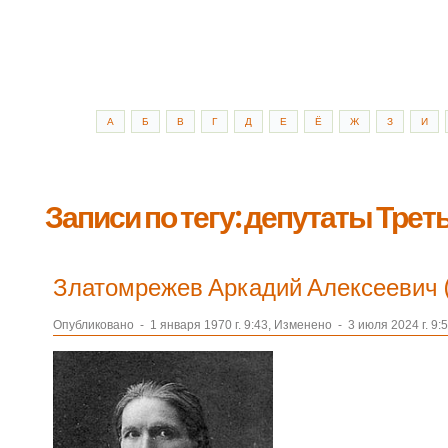
А
Б
В
Г
Д
Е
Ё
Ж
З
И
Записи по тегу: депутаты Тре
Златомрежев Аркадий Алексеевич 
Опубликовано
-
1 января 1970 г. 9:43, Изменено
-
3 июля 2024 г. 9: