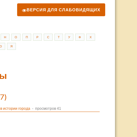
ВЕРСИЯ ДЛЯ СЛАБОВИДЯЩИХ
Н
О
П
Р
С
Т
У
Ф
Х
Ю
Я
ты
7)
в истории города
- просмотров 41