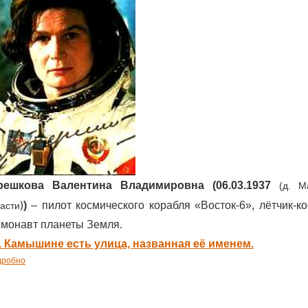
решкова Валентина Владимировна (06.03.1937
Мас
(д.
)
асти
)
– пилот космического корабля «Восток-6», лётчи
смонавт планеты Земля.
г. Камышине есть улица, названная её именем.
дробно