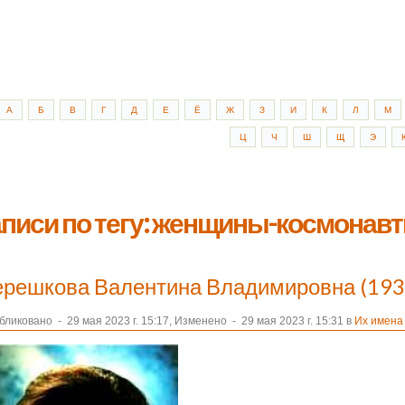
А
Б
В
Г
Д
Е
Ё
Ж
З
И
К
Л
М
Ц
Ч
Ш
Щ
Э
писи по тегу: женщины-космонав
ерешкова Валентина Владимировна (193
бликовано
-
29 мая 2023 г. 15:17, Изменено
-
29 мая 2023 г. 15:31 в
Их имена 