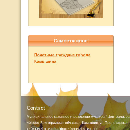
Самое важное:
Почетные граждане города
Камышина
Contact
Муниципальное казенное учреждение культуры "Централизов
403886, Волгоградская область, г. Камышин, ул. Пролетарская, д
т.: (84457) 4 - 84 - 11, факс: (84457) 4 - 84 - 11