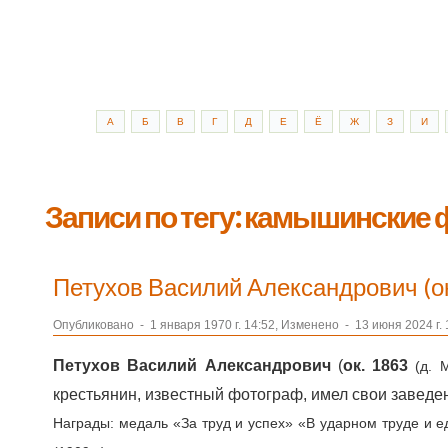
А
Б
В
Г
Д
Е
Ё
Ж
З
И
Записи по тегу: камышинские
Петухов Василий Александрович (о
Опубликовано
-
1 января 1970 г. 14:52, Изменено
-
13 июня 2024 г. 
Петухов Василий Александрович
(
ок. 1863
(д. 
крестьянин, известный фотограф, имел свои заведени
Награды: медаль «За труд и успех» «В ударном труде и 