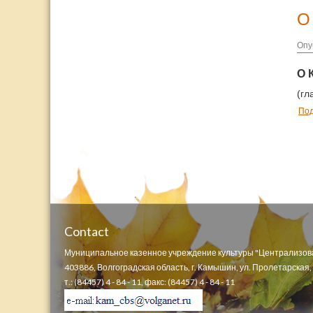
О
Опу
О 
(гл
По
Contact
Муниципальное казенное учреждение культуры "Централизов
403886, Волгоградская область, г. Камышин, ул. Пролетарская, д
т.: (84457) 4 - 84 - 11, факс: (84457) 4 - 84 - 11