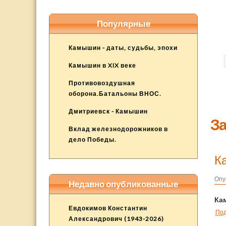
Популярные
Камышин - даты, судьбы, эпохи
Камышин в XIX веке
Противовоздушная
оборона.Батальоны ВНОС.
Дмитриевск - Камышин
За
Вклад железнодорожников в
дело Победы.
К
Опу
Недавно опубликованные
Ка
Евдокимов Константин
По
Александрович (1943-2026)