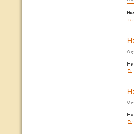
Опу
На
По
Н
Опу
На
По
Н
Опу
На
По