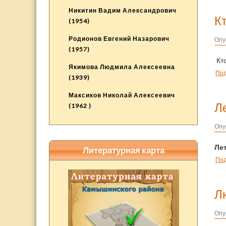
Никитин Вадим Александрович
К
(1954)
Родионов Евгений Назарович
Опу
(1957)
Кто
Якимова Людмила Алексеевна
По
(1939)
Максиков Николай Алексеевич
Л
(1962 )
Опу
Ле
Литературная карта
По
Л
Опу