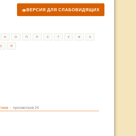
ВЕРСИЯ ДЛЯ СЛАБОВИДЯЩИХ
Н
О
П
Р
С
Т
У
Ф
Х
Ю
Я
тихи
- просмотров 24