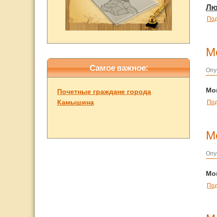
Лю
По
М
Самое важное:
Опу
Мой
Почетные граждане города
По
Камышина
Мо
Опу
Мо
По