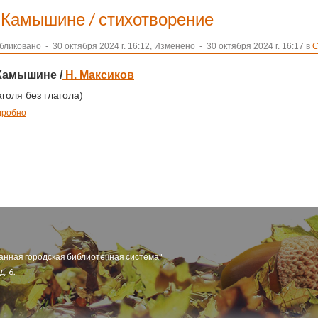
 Камышине / стихотворение
бликовано
-
30 октября 2024 г. 16:12, Изменено
-
30 октября 2024 г. 16:17 в
С
Камышине /
Н. Максиков
аголя без глагола)
дробно
анная городская библиотечная система"
. 6.