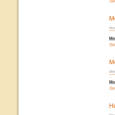
По
М
Опу
Мо
По
М
Опу
Мо
По
Н