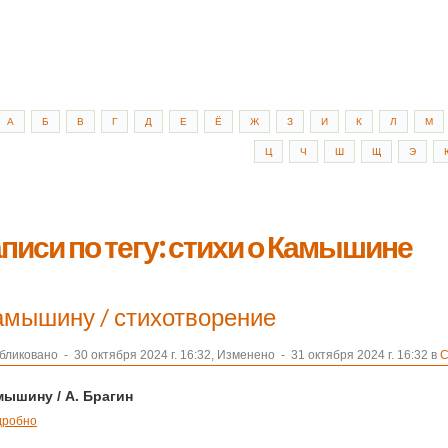
А
Б
В
Г
Д
Е
Ё
Ж
З
И
К
Л
М
Ц
Ч
Ш
Щ
Э
писи по тегу: стихи о Камышине
амышину / стихотворение
бликовано
-
30 октября 2024 г. 16:32, Изменено
-
31 октября 2024 г. 16:32 в
С
мышину
/ А. Брагин
дробно