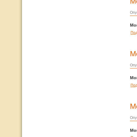
Мо
Опу
Мой
По
М
Опу
Мо
По
М
Опу
Мо