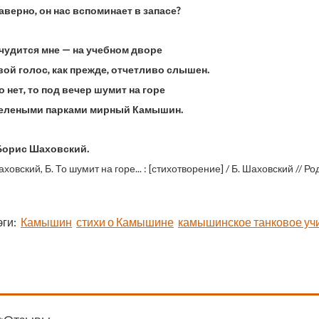
верно, он нас вспоминает в запасе?
 чудится мне — на учебном дворе
вой голос, как прежде, отчетливо слышен.
 нет, то под вечер шумит на горе
елеными парками мирный Камышин.
 Борис Шаховский.
ховский, Б. То шумит на горе... : [стихотворение] / Б. Шаховский // Родни
эги:
Камышин
стихи о Камышине
камышинское танковое у