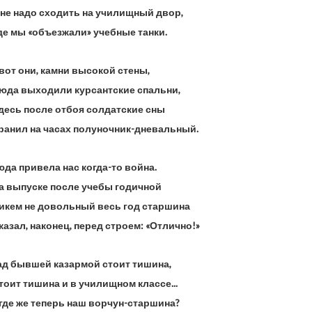
не надо сходить на училищный двор,
де мы «объезжали» учебные танки.
вот они, камни высокой стены,
юда выходили курсантские спальни,
десь после отбоя солдатские сны
ранил на часах полуночник-дневальный.
да привела нас когда-то война.
а выпуске после учебы годичной
икем не довольный весь год старшина
азал, наконец, перед строем: «Отлично!»
ад бывшей казармой стоит тишина,
оит тишина и в училищном классе...
 где же теперь наш ворчун-старшина?