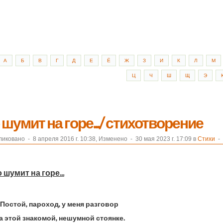
А
Б
В
Г
Д
Е
Ё
Ж
З
И
К
Л
М
Ц
Ч
Ш
Щ
Э
 шумит на горе.../ стихотворение
ликовано
-
8 апреля 2016 г. 10:38, Изменено
-
30 мая 2023 г. 17:09 в
Стихи
- 
о шумит на горе...
Постой, пароход, у меня разговор
а этой знакомой, нешумной стоянке.