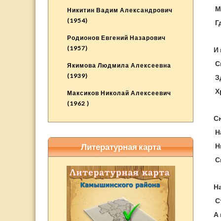
М
Никитин Вадим Александрович
(1954)
Г
Родионов Евгений Назарович
(1957)
И 
С
Якимова Людмила Алексеевна
(1939)
З
Х
Максиков Николай Алексеевич
(1962 )
Сю
Н
Н
Литературная карта
Ск
Н
Ст
А