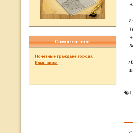
На
И
Т
Но
Самое важное:
З
Почетные граждане города
/
Камышина
Ша
Т