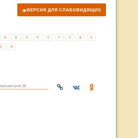
ВЕРСИЯ ДЛЯ СЛАБОВИДЯЩИХ
Н
О
П
Р
С
Т
У
Ф
Х
Ю
Я
просмотров 38