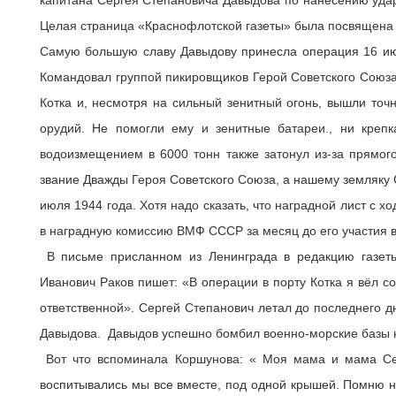
Целая страница «Краснофлотской газеты» была посвящена
Самую большую славу Давыдову принесла операция 16 июл
Командовал группой пикировщиков Герой Советского Союза
Котка и, несмотря на сильный зенитный огонь, вышли точн
орудий. Не помогли ему и зенитные батареи., ни кре
водоизмещением в 6000 тонн также затонул из-за прямог
звание Дважды Героя Советского Союза, а нашему земляку С
июля 1944 года. Хотя надо сказать, что наградной лист с
в наградную комиссию ВМФ СССР за месяц до его участия 
В письме присланном из Ленинграда в редакцию газет
Иванович Раков пишет: «В операции в порту Котка я вёл с
ответственной». Сергей Степанович летал до последнего д
Давыдова. Давыдов успешно бомбил военно-морские базы н
Вот что вспоминала Коршунова: « Моя мама и мама Сер
воспитывались мы все вместе, под одной крышей. Помню н