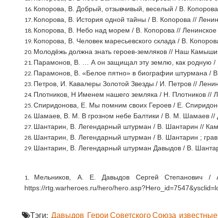
Копорова, В. Добрый, отзывчивый, веселый / В. Копорова /
Копорова, В. История одной тайны / В. Копорова // Ленинс
Копорова, В. Небо над морем / В. Копорова // Ленинское 
Копорова, В. Человек маресьевского склада / В. Копорова 
Молодёжь должна знать героев-земляков // Наш Камышин. 
Парамонов, В. … А он защищал эту землю, как родную / В
Парамонов, В. «Белое пятно» в биографии штурмана / В.
Петров, И. Кавалеры Золотой Звезды / И. Петров // Ленинск
Плотников, Н Именем нашего земляка / Н. Плотников // Лен
Спиридонова, Е. Мы помним своих Героев / Е. Спиридонова /
Шамаев, В. М. В грозном небе Балтики / В. М. Шамаев // Ди
Шантарин, В. Легендарный штурман / В. Шантарин // Каме
Шантарин, В. Легендарный штурман / В. Шантарин ; гравюра
Шантарин, В. Легендарный штурман Давыдов / В. Шантарин 
Мельников, А. Е. Давыдов Сергей Степанович / А
https://rtg.warheroes.ru/hero/hero.asp?Hero_id=7547&yscli
Тэги:
Давыдов
Герои Советского Союза
известны