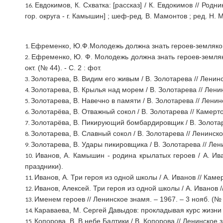
Евдокимов, К. Схватка: [рассказ] / К. Евдокимов // Ро
гор. округа - г. Камышин] ; шеф-ред. В. Мамонтов ; ред. Н. 
Ефременко, Ю.Ф.Молодежь должна знать героев-земляков /Ю
Ефременко, Ю. Ф. Молодежь должна знать героев-земляков
окт. (№ 44). - С. 2 : фот.
Золотарева, В. Видим его живым / В. Золотарева // Ленинс
Золотарева, В. Крылья над морем / В. Золотарева // Ленинс
Золотарева, В. Навечно в памяти / В. Золотарева // Ленинс
Золотарёва, В. Отважный сокол / В. Золотарева // Камертон
Золотарёва, В. Пикирующий бомбардировщик / В. Золотарёва 
Золотарева, В. Славный сокол / В. Золотарева // Ленинское
Золотарева, В. Удары пикировщика / В. Золотарева // Лен
Иванов, А. Камышин - родина крылатых героев / А. Иван
праздники).
Иванов, А. Три героя из одной школы / А. Иванов // Камерт
Иванов, Алексей. Три героя из одной школы / А. Иванов // 
Именем героев // Ленинское знамя. – 1967. – 3 нояб. (№ 1
Караваева, М. Сергей Давыдов: прокладывая курс жизни / М.
Копорова, В. В небе Балтики / В. Копорова // Ленинское 