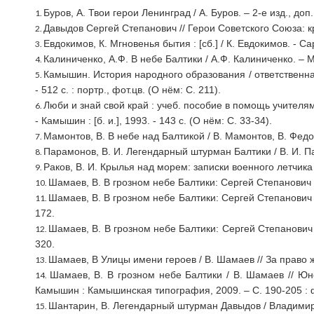
Буров, А. Твои герои Ленинград / А. Буров. – 2-е изд., доп
Давыдов Сергей Степанович // Герои Советского Союза: кр
Евдокимов, К. Мгновенья бытия : [сб.] / К. Евдокимов. - Сар
Калиниченко, А.Ф. В небе Балтики / А.Ф. Калиниченко. – Мо
Камышин. История народного образования / ответственная за
- 512 с. : портр., фот.цв. (О нём: С. 211).
Люби и знай свой край : учеб. пособие в помощь учителя
- Камышин : [б. и.], 1993. - 143 с. (О нём: С. 33-34).
Мамонтов, В. В небе над Балтикой / В. Мамонтов, В. Федо
Парамонов, В. И. Легендарный штурман Балтики / В. И. Па
Раков, В. И. Крылья над морем: записки военного летчика /
Шамаев, В. В грозном небе Балтики: Сергей Степанович Д
Шамаев, В. В грозном небе Балтики: Сергей Степанович Да
172.
Шамаев, В. В грозном небе Балтики: Сергей Степанович Д
320.
Шамаев, В Улицы имени героев / В. Шамаев // За право ж
Шамаев, В. В грозном небе Балтики / В. Шамаев // Юн
Камышин : Камышинская типография, 2009. – С. 190-205 : 
Шантарин, В. Легендарный штурман Давыдов / Владимир 