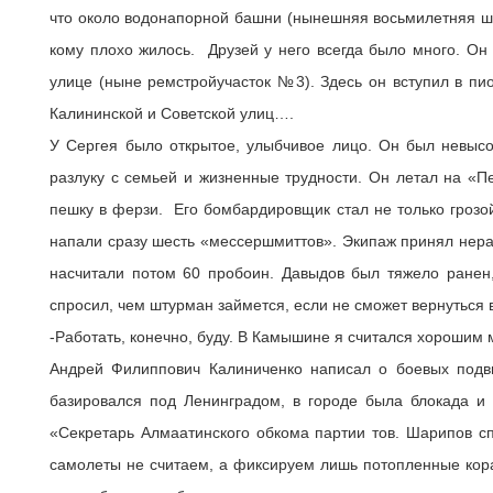
что около водонапорной башни (нынешняя восьмилетняя шк
кому плохо жилось. Друзей у него всегда было много. Он
улице (ныне ремстройучасток №3). Здесь он вступил в пи
Калининской и Советской улиц….
У Сергея было открытое, улыбчивое лицо. Он был невысок
разлуку с семьей и жизненные трудности. Он летал на «Пе
пешку в ферзи. Его бомбардировщик стал не только грозо
напали сразу шесть «мессершмиттов». Экипаж принял нера
насчитали потом 60 пробоин. Давыдов был тяжело ранен,
спросил, чем штурман займется, если не сможет вернуться в
-Работать, конечно, буду. В Камышине я считался хорошим
Андрей Филиппович Калиниченко написал о боевых подв
базировался под Ленинградом, в городе была блокада и 
«Секретарь Алмаатинского обкома партии тов. Шарипов сп
самолеты не считаем, а фиксируем лишь потопленные кора