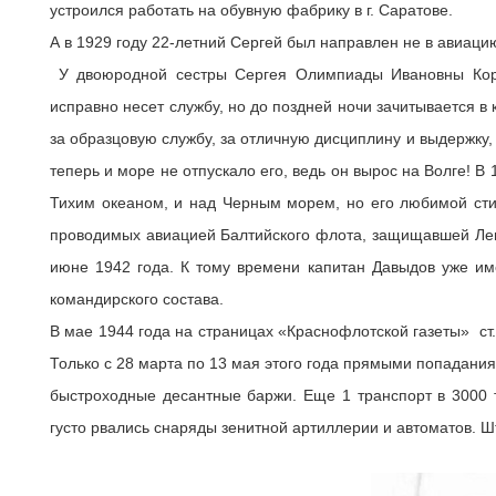
устроился работать на обувную фабрику в г. Саратове.
А в 1929 году 22-летний Сергей был направлен не в авиаци
У двоюродной сестры Сергея Олимпиады Ивановны Корш
исправно несет службу, но до поздней ночи зачитывается в
за образцовую службу, за отличную дисциплину и выдержку
теперь и море не отпускало его, ведь он вырос на Волге! 
Тихим океаном, и над Черным морем, но его любимой стих
проводимых авиацией Балтийского флота, защищавшей Лен
июне 1942 года. К тому времени капитан Давыдов уже име
командирского состава.
В мае 1944 года на страницах «Краснофлотской газеты» ст
Только с 28 марта по 13 мая этого года прямыми попадани
быстроходные десантные баржи. Еще 1 транспорт в 3000 т
густо рвались снаряды зенитной артиллерии и автоматов. 