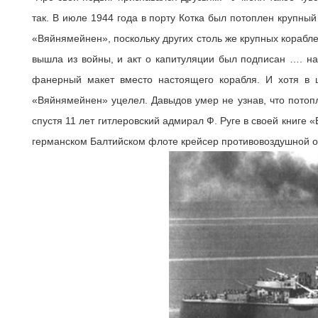
так. В июле 1944 года в порту Котка был потоплен крупны
«Вяйнямейнен», поскольку других столь же крупных корабл
вышла из войны, и акт о капитуляции был подписан …. н
фанерный макет вместо настоящего корабля. И хотя в 
«Вяйнямейнен» уцелел. Давыдов умер не узнав, что пото
спустя 11 лет гитлеровский адмирал Ф. Руге в своей книге 
германском Балтийском флоте крейсер противовоздушной 