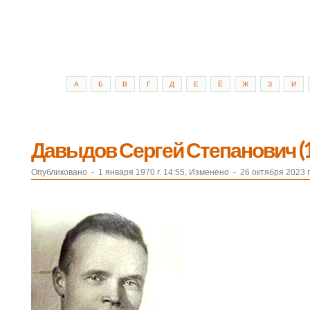
А
Б
В
Г
Д
Е
Ё
Ж
З
И
Давыдов Сергей Степанович (
Опубликовано
-
1 января 1970 г. 14:55, Изменено
-
26 октября 2023 г