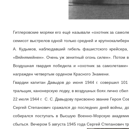
Гитлеровские моряки его ещё называли «охотник за само
семисот выстрелов одной только средней и крупнокалиберно
А. Кудымов, наблюдавший гибель фашистского крейсера,
«Вяйнямейнен». Очень уж зенитный огонь силен». Потом в
Воздушная гвардия победила и «охотник за самолетами»
награжден четвертым орденом Красного Знамени.
Гвардии капитан Давыдов до июня 1944 г. совершил 101 
тральщик, канонерскую лодку, в воздушных боях лично сби
22 июля 1944 г. С. С. Давыдову присвоено звание Героя Со
Сергей Степанович сражался до последних дней войны, до
собирался поступать в Высшую Военно-Морскую академи
сбыться. Вечером 5 августа 1945 года Сергей Степанович т