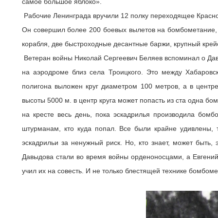
самое большое яблоко».
Рабочие Ленинграда вручили 12 полку переходящее Красно
Он совершил более 200 боевых вылетов на бомбометание, 
корабля, две быстроходные десантные баржи, крупный крей
Ветеран войны Николай Сергеевич Беляев вспоминал о Давы
на аэродроме близ села Троицкого. Это между Хабаров
полигона выложен круг диаметром 100 метров, а в центре
высоты 5000 м. в центр круга может попасть из ста одна бо
на кресте весь день, пока эскадрилья производила бомб
штурманам, кто куда попал. Все были крайне удивлены, 
эскадрильи за ненужный риск. Но, кто знает, может быть,
Давыдова стали во время войны орденоносцами, а Евгений
учил их на совесть. И не только блестящей технике бомбоме