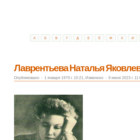
А
Б
В
Г
Д
Е
Ё
Ж
З
И
Лаврентьева Наталья Яковлевн
Опубликовано
-
1 января 1970 г. 10:21, Изменено
-
9 июня 2023 г. 11