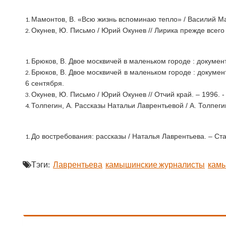
Мамонтов, В. «Всю жизнь вспоминаю тепло» / Василий Мам
Окунев, Ю. Письмо / Юрий Окунев // Лирика прежде всего /
Брюков, В. Двое москвичей в маленьком городе : документаль
Брюков, В. Двое москвичей в маленьком городе : документал
6 сентября.
Окунев, Ю. Письмо / Юрий Окунев // Отчий край. – 1996. - 
Толпегин, А. Рассказы Натальи Лаврентьевой / А. Толпегин /
До востребования: рассказы / Наталья Лаврентьева. – Стали
Тэги:
Лаврентьева
камышинские журналисты
камы