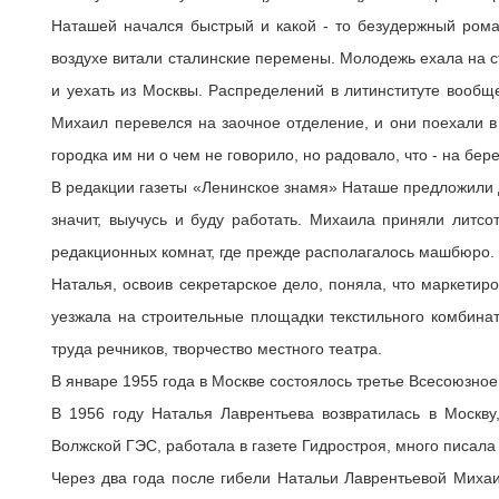
Наташей начался быстрый и какой - то безудержный роман
воздухе витали сталинские перемены. Молодежь ехала на с
и уехать из Москвы. Распределений в литинституте вообщ
Михаил перевелся на заочное отделение, и они поехали в
городка им ни о чем не говорило, но радовало, что - на бе
В редакции газеты «Ленинское знамя» Наташе предложили до
значит, выучусь и буду работать. Михаила приняли литс
редакционных комнат, где прежде располагалось машбюро.
Наталья, освоив секретарское дело, поняла, что маркетир
уезжала на строительные площадки текстильного комбинат
труда речников, творчество местного театра.
В январе 1955 года в Москве состоялось третье Всесоюзно
В 1956 году Наталья Лаврентьева возвратилась в Москву
Волжской ГЭС, работала в газете Гидростроя, много писала
Через два года после гибели Натальи Лаврентьевой Миха