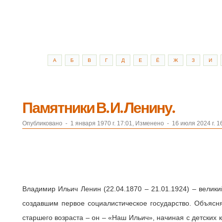
А
Б
В
Г
Д
Е
Ё
Ж
З
И
Памятники В. И. Ленину.
Опубликовано
-
1 января 1970 г. 17:01, Изменено
-
16 июля 2024 г. 1
Владимир Ильич Ленин (22.04.1870 – 21.01.1924) – велик
создавшим первое социалистическое государство. Объясня
старшего возраста – он – «Наш Ильич», начиная с детских к