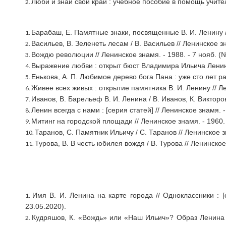
Люби и знай свой край : учебное пособие в помощь учите
Барабаш, Е. Памятные знаки, посвященные В. И. Ленину / Е
Васильев, В. Зеленеть лесам / В. Васильев // Ленинское зна
Вождю революции // Ленинское знамя. - 1988. - 7 нояб. (№ 1
Выражение любви : открыт бюст Владимира Ильича Ленина /
Енькова, А. П. Любимое дерево бога Пана : уже сто лет раст
Живее всех живых : открытие памятника В. И. Ленину // Лен
Иванов, В. Барельеф В. И. Ленина / В. Иванов, К. Викторов 
Ленин всегда с нами : [серия статей] // Ленинское знамя. - 
Митинг на городской площади // Ленинское знамя. - 1960. - 
Таранов, С. Памятник Ильичу / С. Таранов // Ленинское знам
Турова, В. В честь юбилея вождя / В. Турова // Ленинское 
Имя В. И. Ленина на карте города // Одноклассники : [с
23.05.2020).
Кудряшов, К. «Вождь» или «Наш Ильич»? Образ Ленина сл