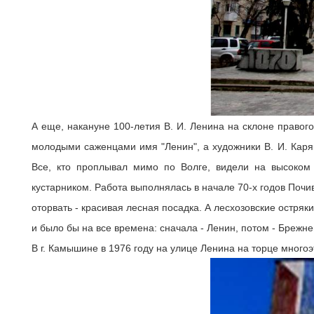
А еще, накануне 100-летия В. И. Ленина на склоне правог
молодыми саженцами имя "Ленин", а художники В. И. Каряк
Все, кто проплывал мимо по Волге, видели на высоком
кустарником. Работа выполнялась в начале 70-х годов Почи
оторвать - красивая лесная посадка. А лесхозовские остря
и было бы на все времена: сначала - Ленин, потом - Брежнев 
В г. Камышине в 1976 году на улице Ленина на торце много