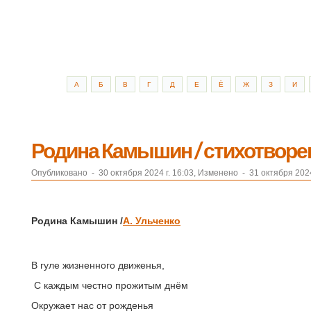
А
Б
В
Г
Д
Е
Ё
Ж
З
И
Родина Камышин / стихотворе
Опубликовано
-
30 октября 2024 г. 16:03, Изменено
-
31 октября 2024
Родина Камышин
/
А. Ульченко
В гуле жизненного движенья,
С каждым честно прожитым днём
Окружает нас от рожденья