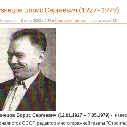
узнецов Борис Сергеевич (1927–1979)
бликовано
-
8 июня 2023 г. 9:35 в
Камышане - это мы
- просмотров 138
знецов Борис Сергеевич
(12.01.1927 – ?.05.1979) -
изве
рналистов СССР, редактор многотиражной газеты "Строител