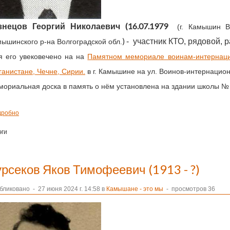
(16.07.1979
знецов Георгий Николаевич
(г. Камышин В
)
- участник КТО, рядовой, 
ышинского р-на Волгоградской обл.
я его увековечено на на
Памятном мемориале воинам-интернаци
анистане, Чечне, Сирии.
в г. Камышине на ул. Воинов-интернацион
ориальная доска в память о нём установлена на здании школы № 
дробно
эги
урсеков Яков Тимофеевич (1913 - ?)
бликовано
-
27 июня 2024 г. 14:58 в
Камышане - это мы
- просмотров 36