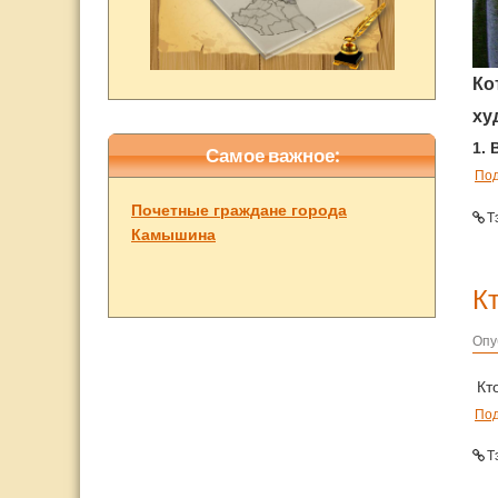
Ко
ху
1.
Самое важное:
По
Почетные граждане города
Т
Камышина
К
Опу
Кто
По
Т