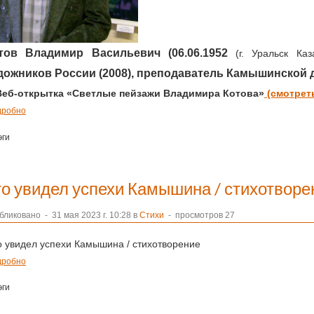
тов Владимир Васильевич (06.06.1952
(г. Уральск Ка
дожников России (2008), преподаватель Камышинской 
 Веб-открытка «Светлые пейзажи Владимира Котова»
(смотреть
дробно
эги
то увидел успехи Камышина / стихотворе
бликовано
-
31 мая 2023 г. 10:28 в
Стихи
- просмотров 27
 увидел успехи Камышина / стихотворение
дробно
эги