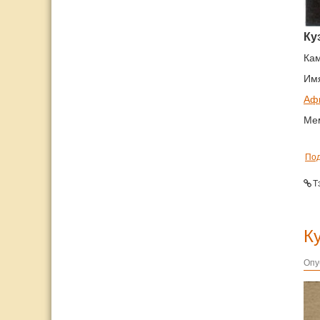
Ку
Кам
Им
Афг
Мем
По
Т
К
Опу