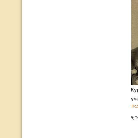
Ку
уч
По
Т