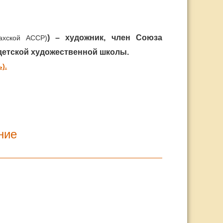
) – художник, член Союза
захской АССР)
детской художественной школы.
).
ние