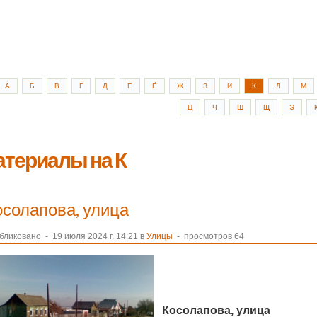
А
Б
В
Г
Д
Е
Ё
Ж
З
И
К
Л
М
Ц
Ч
Ш
Щ
Э
териалы на К
осолапова, улица
бликовано
-
19 июля 2024 г. 14:21 в
Улицы
- просмотров 64
Косолапова, улица