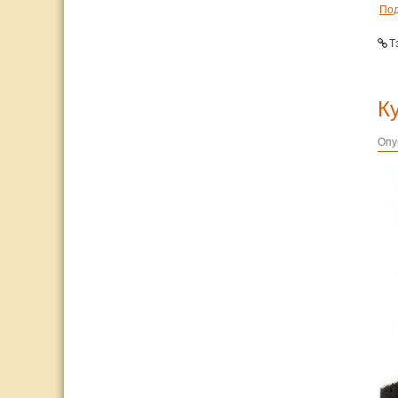
По
Т
К
Опу