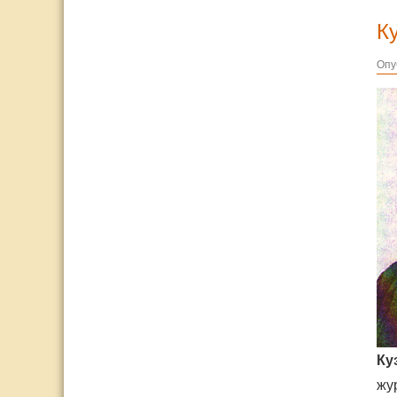
К
Опу
Ку
жу