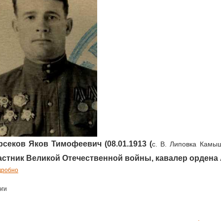
рсеков Яков Тимофеевич (08.01.1913 (
с. В. Липовка Камы
астник Великой Отечественной войны, кавалер ордена 
дробно
эги