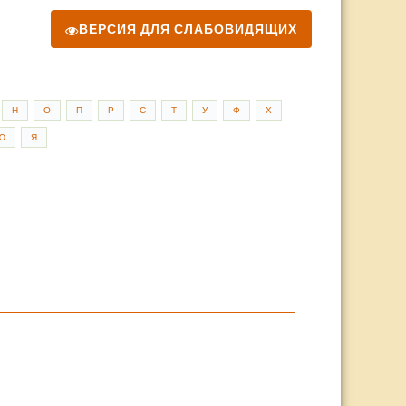
ВЕРСИЯ ДЛЯ СЛАБОВИДЯЩИХ
Н
О
П
Р
С
Т
У
Ф
Х
Ю
Я