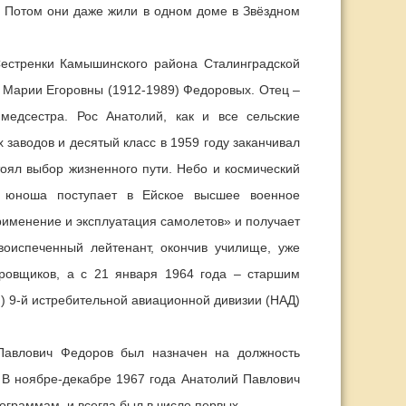
. Потом они даже жили в одном доме в Звёздном
естренки Камышинского района Сталинградской
и Марии Егоровны (1912-1989) Федоровых. Отец –
медсестра. Рос Анатолий, как и все сельские
заводов и десятый класс в 1959 году заканчивал
оял выбор жизненного пути. Небо и космический
ы юноша поступает в Ейское высшее военное
именение и эксплуатация самолетов» и получает
оиспеченный лейтенант, окончив училище, уже
ировщиков, а с 21 января 1964 года – старшим
П) 9-й истребительной авиационной дивизии (НАД)
авлович Федоров был назначен на должность
 В ноябре-декабре 1967 года Анатолий Павлович
ограммам, и всегда был в числе первых.