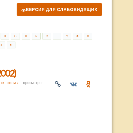
ВЕРСИЯ ДЛЯ СЛАБОВИДЯЩИХ
Н
О
П
Р
С
Т
У
Ф
Х
Ю
Я
002)
е - это мы
- просмотров