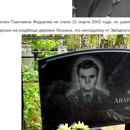
олия Павловича Федорова не стало 21 марта 2002 года, он ушел 
ронен на кладбище деревни Леониха, что неподалеку от Звёздного