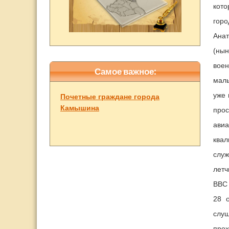
кото
горо
Анат
(нын
вое
Самое важное:
маль
уже 
Почетные граждане города
Камышина
про
авиа
квал
служ
летч
ВВС 
28 
слуш
прох