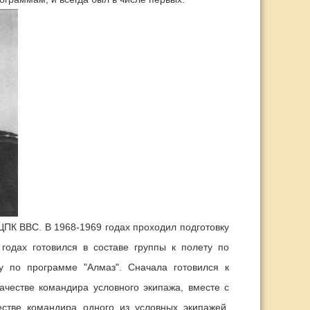
 ЦПК ВВС. В 1968-1969 годах проходил подготовку
годах готовился в составе группы к полету по
ку по программе "Алмаз". Сначала готовился к
честве командира условного экипажа, вместе с
стве командира одного из условных экипажей,