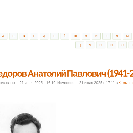
А
Б
В
Г
Д
Е
Ё
Ж
З
И
К
Л
М
Ц
Ч
Ш
Щ
Э
доров Анатолий Павлович (1941-2
ликовано
-
21 июля 2025 г. 16:19, Изменено
-
21 июля 2025 г. 17:11 в
Камышан