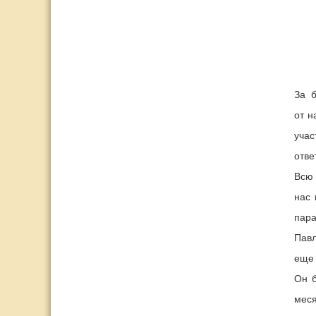
За б
от н
уча
отве
Всю 
нас 
пара
Павл
еще 
Он б
меся