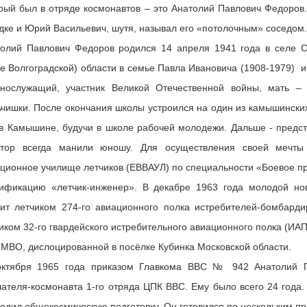
рый был в отряде космонавтов – это Анатолий Павлович Федоров
дке и Юрий Васильевич, шутя, называл его «потолочным» соседом.
олий Павлович Федоров родился 14 апреля 1941 года в селе С
е Волгоградской) области в семье Павла Ивановича (1908-1979) 
ннослужащий, участник Великой Отечественной войны, мать – 
чишки. После окончания школы устроился на один из камышинских 
в Камышине, будучи в школе рабочей молодежи. Дальше - предст
стор всегда манили юношу. Для осуществления своей мечт
ционное училище летчиков (ЕВВАУЛ) по специальности «Боевое пр
ификацию «летчик-инженер». В декабре 1963 года молодой нов
ит летчиком 274-го авиационного полка истребителей-бомбард
иком 32-го гвардейского истребительного авиационного полка (ИА
МВО, дислоцированной в посёлке Кубинка Московской области.
октября 1965 года приказом Главкома ВВС № 942 Анатолий П
ателя-космонавта 1-го отряда ЦПК ВВС. Ему было всего 24 года.
одил общекосмическую подготовку. Он готовился по нескольким пр