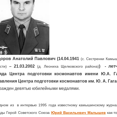
оров Анатолий Павлович (14.04.1941
(с. Сестренки Камы
– 21.03.2002
) - лет
сти)
(д. Леониха Щелковского района)
яда Центра подготовки космонавтов имени Ю.А. Га
авления Центра подготовки космонавтов им. Ю. А. Гага
ражден девятью юбилейными медалями.
ном из в интервью 1995 года известному камышинскому журнал
жды Герой Советского Союза
Юрий Васильевич Малышев
как-т