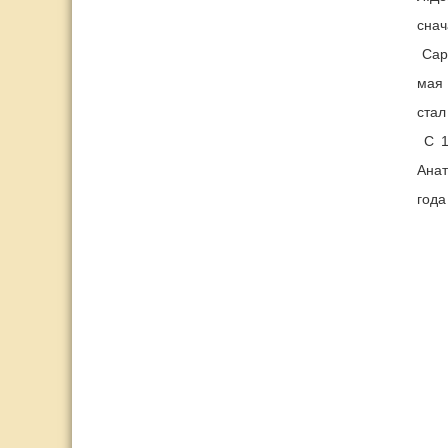
снач
Сара
мая 
стал
С 19
Анат
года