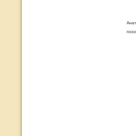
Анат
похо