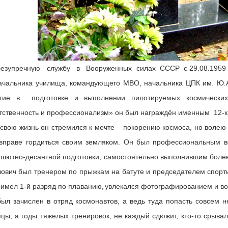
езупречную службу в Вооруженных силах СССР с 29.08.1959 по
ачальника училища, командующего МВО, начальника ЦПК им. Ю.А.
стие в подготовке и выполнении пилотируемых космически
тственность и профессионализм» он был награждён именным 12-
свою жизнь он стремился к мечте – покорению космоса, но волею 
вправе гордиться своим земляком. Он был профессиональным во
шютно-десантной подготовки, самостоятельно выполнившим более
ович был тренером по прыжкам на батуте и председателем спорт
,
имел 1-й разряд по плаванию
увлекался фотографированием и в
ыл зачислен в отряд космонавтов, а ведь туда попасть совсем не
цы, а годы тяжелых тренировок, не каждый сдюжит, кто-то срывал