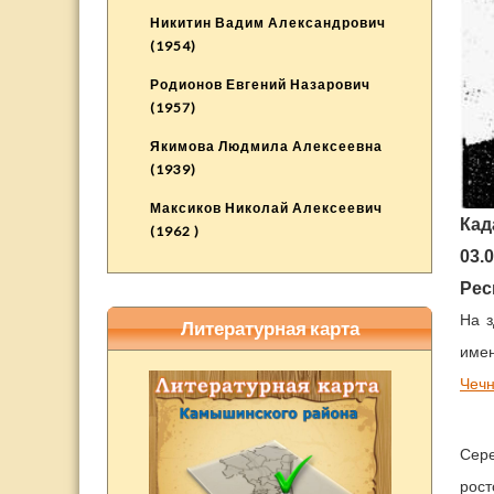
Никитин Вадим Александрович
(1954)
Родионов Евгений Назарович
(1957)
Якимова Людмила Алексеевна
(1939)
Максиков Николай Алексеевич
Кад
(1962 )
03.
Рес
На з
Литературная карта
име
Чечн
Сере
рост