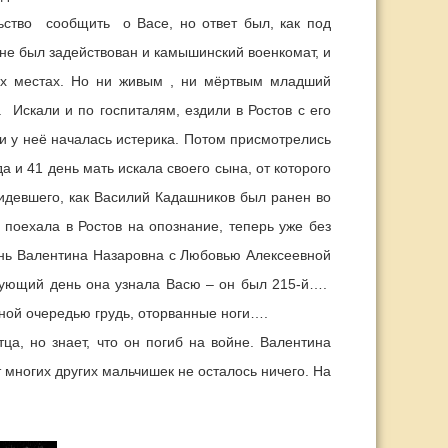
ьство сообщить о Васе, но ответ был, как под
е был задействован и камышинский военкомат, и
ех местах. Но ни живым , ни мёртвым младший
Искали и по госпиталям, ездили в Ростов с его
 у неё началась истерика. Потом присмотрелись
да и 41 день мать искала своего сына, от которого
видевшего, как Василий Кадашников был ранен во
поехала в Ростов на опознание, теперь уже без
ень Валентина Назаровна с Любовью Алексеевной
дующий день она узнала Васю – он был 215-й….
ной очередью грудь, оторванные ноги….
а, но знает, что он погиб на войне. Валентина
т многих других мальчишек не осталось ничего. На