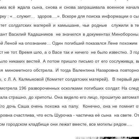
ма всё ждала сына, снова и снова запрашивала военное начал
рку : «…служит… здоров….». Вскоре для поиска информации о сын
итет солдатских матерей и камышане, чьи родные служили в т
ант Василий Кадашников не значился в документах Минобороны. 
й Леной на опознание… Один погибший показался Лене похожим и
ст не тот. Время шло, а о Васе так и ничего не было известно. 3 го
ыло никаких вестей. А потом пришло письмо от его сослуживца, 
я минометного обстрела. И тогда Валентина Назаровна повторно 
, с Л. А. Калмыковой (Комитет солдатских матерей). В первый д
мотрела 196 развороченных осколками погибших солдат. На сле
ала страшно, до хрипоты. Она видело его лицо, прошитую автомат
го дочь Саша очень похожа на папу. Конечно, она не помнит отц
ровна счастлива, что есть Шурочка - частичка её сына на свете. О
ом городском кладбище они лежат вместе, все могилы рядом….