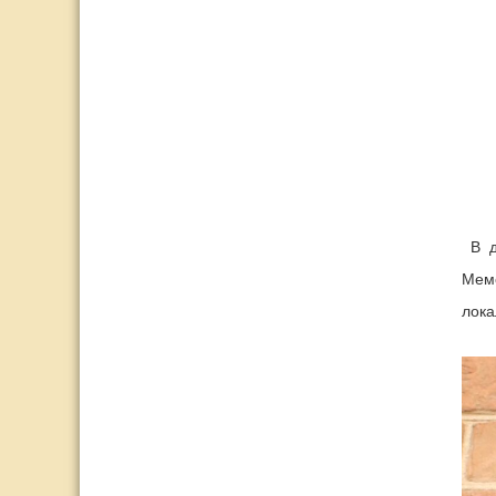
В д
Мем
лока