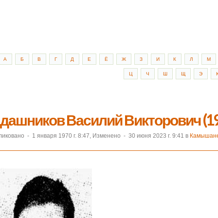
А
Б
В
Г
Д
Е
Ё
Ж
З
И
К
Л
М
Ц
Ч
Ш
Щ
Э
дашников Василий Викторович (19
ликовано
-
1 января 1970 г. 8:47, Изменено
-
30 июня 2023 г. 9:41 в
Камышане