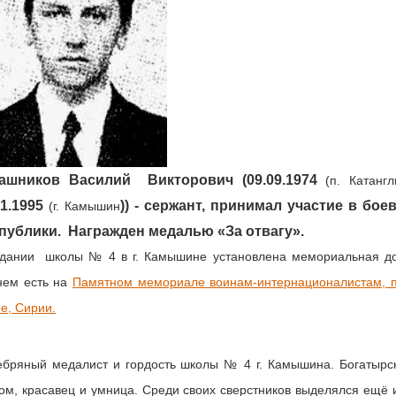
ашников Василий Викторович (09.09.1974
(п. Катанг
01.1995
)) - сержант, принимал участие в бо
(г. Камышин
публики. Награжден медалью «За отвагу».
дании школы № 4 в г. Камышине установлена мемориальная дос
нем есть на
Памятном мемориале воинам-интернационалистам, п
е, Сирии.
бряный медалист и гордость школы № 4 г. Камышина. Богатырск
ом, красавец и умница. Среди своих сверстников выделялся ещё 