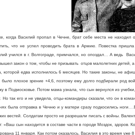
е, когда Василий пропал в Чечне, брат себе места не находил 
тить, что не успел проводить брата в Армию. Повестка пришла
лий учился в г. Волгограде, примчался, но опоздал… А ведь Васи
вышел закон о том, чтобы не призывать отцов малолетних детей, а
, которой едва исполнилось 6 месяцев. Но такие законы, не афиш
 было плохое зрение +4,6, поэтому ему долго подбирали род вой
ку в Подмосковье. Потом мама узнала, что сын вернулся из учебки
. Но так его и не увидела, отцы-командиры сказали, что он в ко
нях была отправка в Чечню и у матери сразу подкосились ноги…
ких вестей. Солдатам просто не разрешали писать с войны. Вален
т: «Ваш сын находится в составе части в городе Моздок, здоров. 
рована 11 января. Как потом оказалось, Василия в это время уже 