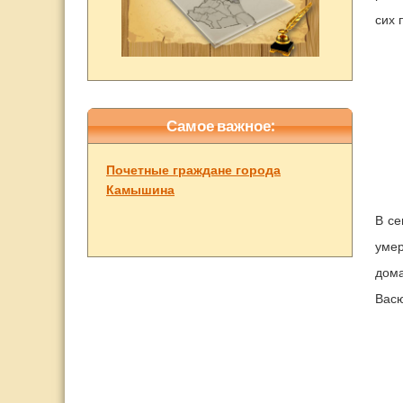
сих 
Самое важное:
Почетные граждане города
Камышина
В се
умер
дома
Васю