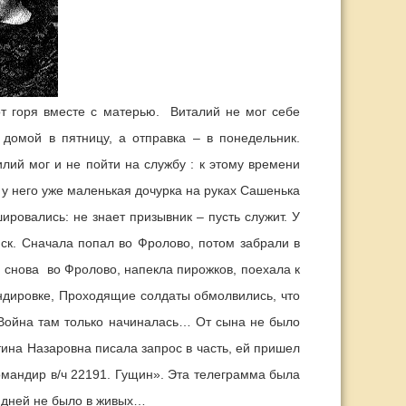
от горя вместе с матерью. Виталий не мог себе
 домой в пятницу, а отправка – в понедельник.
лий мог и не пойти на службу : к этому времени
 у него уже маленькая дочурка на руках Сашенька
ировались: не знает призывник – пусть служит. У
ск. Сначала попал во Фролово, потом забрали в
, снова во Фролово, напекла пирожков, поехала к
мандировке, Проходящие солдаты обмолвились, что
.Война там только начиналась… От сына не было
тина Назаровна писала запрос в часть, ей пришел
Командир в/ч 22191. Гущин». Эта телеграмма была
8 дней не было в живых…