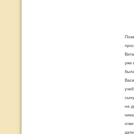
Позж
прос
Вита
уже 
была
Васи
учеб
сыну
на д
ника
отве
дати