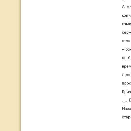
А ма
копи
ком
серж
жено
– ро
не б
врем
Лены
прос
Крич
…. Е
Наза
стар