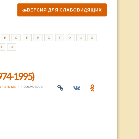
ВЕРСИЯ ДЛЯ СЛАБОВИДЯЩИХ
Н
О
П
Р
С
Т
У
Ф
Х
Ю
Я
74-1995)
 - это мы
- просмотров