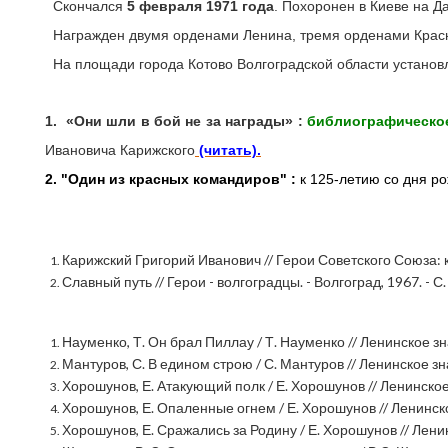
Скончался
5 февраля 1971 года
. Похоронен в Киеве на 
Награжден двумя орденами Ленина, тремя орденами Красн
На площади города Котово Волгоградской области установл
1.
«Они шли в бой не за награды» :
библиографическо
Ивановича Карижского
(читать).
2. "Один из красных командиров" :
к 125-летию со дня рож
Карижский Григорий Иванович // Герои Советского Союза: кра
Славный путь // Герои - волгоградцы. - Волгоград, 1967. - С. 
Науменко, Т. Он брал Пиллау / Т. Науменко // Ленинское знамя
Мантуров, С. В едином строю / С. Мантуров // Ленинское зн
Хорошунов, Е. Атакующий полк / Е. Хорошунов // Ленинское зна
Хорошунов, Е. Опаленные огнем / Е. Хорошунов // Ленинское зн
Хорошунов, Е. Сражались за Родину / Е. Хорошунов // Ленинск