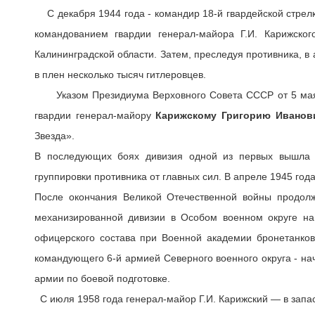
С декабря 1944 года - командир 18-й гвардейской стрелк
командованием гвардии генерал-майора Г.И. Карижског
Калининградской области. Затем, преследуя противника, в 
в плен несколько тысяч гитлеровцев.
Указом Президиума Верховного Совета СССР от 5 мая
гвардии генерал-майору
Карижскому Григорию Иванов
Звезда».
В последующих боях дивизия одной из первых вышла н
группировки противника от главных сил. В апреле 1945 го
После окончания Великой Отечественной войны продолж
механизированной дивизии в Особом военном округе на
офицерского состава при Военной академии бронетанко
командующего 6-й армией Северного военного округа - на
армии по боевой подготовке.
С июля 1958 года генерал-майор Г.И. Карижский — в запас