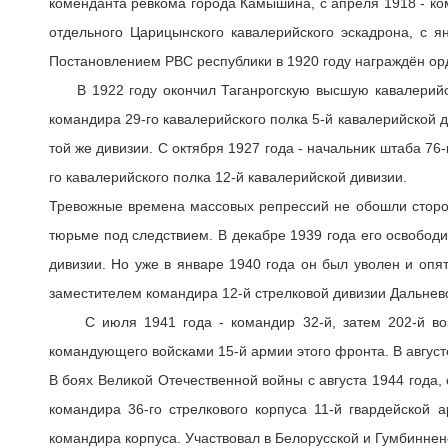
коменданта ревкома города Камышина, с апреля 1918 - ко
отдельного Царицынского кавалерийского эскадрона, с 
Постановлением РВС республики в 1920 году награждён ор
В 1922 году окончил Таганрогскую высшую кавалерийску
командира 29-го кавалерийского полка 5-й кавалерийской д
той же дивизии. С октября 1927 года - начальник штаба 76-
го кавалерийского полка 12-й кавалерийской дивизии.
Тревожные времена массовых репрессий не обошли стороно
тюрьме под следствием. В декабре 1939 года его освобод
дивизии. Но уже в январе 1940 года он был уволен и опя
заместителем командира 12-й стрелковой дивизии Дальнев
С июля 1941 года - командир 32-й, затем 202-й возду
командующего войсками 15-й армии этого фронта. В август
В боях Великой Отечественной войны с августа 1944 года,
командира 36-го стрелкового корпуса 11-й гвардейской 
командира корпуса. Участвовал в Белорусской и Гумбиннен