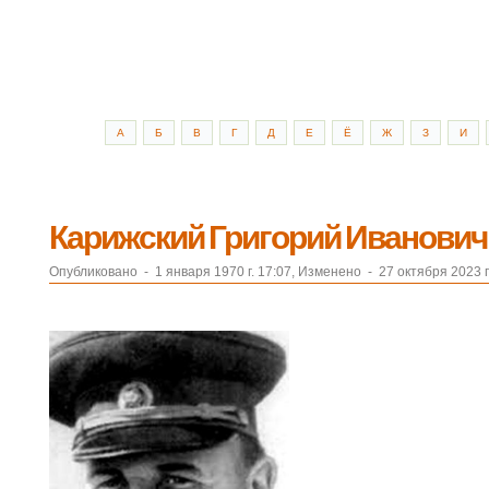
А
Б
В
Г
Д
Е
Ё
Ж
З
И
Карижский Григорий Иванович 
Опубликовано
-
1 января 1970 г. 17:07, Изменено
-
27 октября 2023 г