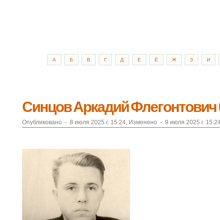
А
Б
В
Г
Д
Е
Ё
Ж
З
И
Синцов Аркадий Флегонтович (
Опубликовано
-
8 июля 2025 г. 15:24, Изменено
-
9 июля 2025 г. 15:2