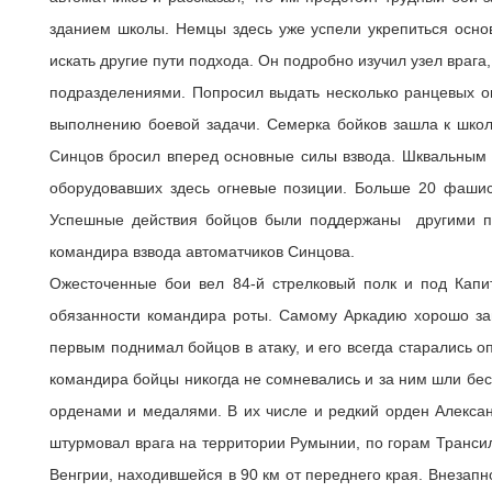
зданием школы. Немцы здесь уже успели укрепиться осно
искать другие пути подхода. Он подробно изучил узел врага
подразделениями. Попросил выдать несколько ранцевых ог
выполнению боевой задачи. Семерка бойков зашла к школ
Синцов бросил вперед основные силы взвода. Шквальным о
оборудовавших здесь огневые позиции. Больше 20 фашист
Успешные действия бойцов были поддержаны другими под
командира взвода автоматчиков Синцова.
Ожесточенные бои вел 84-й стрелковый полк и под Капи
обязанности командира роты. Самому Аркадию хорошо за
первым поднимал бойцов в атаку, и его всегда старались оп
командира бойцы никогда не сомневались и за ним шли бес
орденами и медалями. В их числе и редкий орден Алексан
штурмовал врага на территории Румынии, по горам Трансил
Венгрии, находившейся в 90 км от переднего края. Внезап