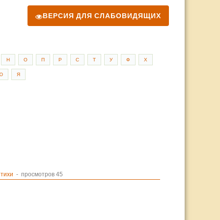
ВЕРСИЯ ДЛЯ СЛАБОВИДЯЩИХ
Н
О
П
Р
С
Т
У
Ф
Х
Ю
Я
тихи
- просмотров 45