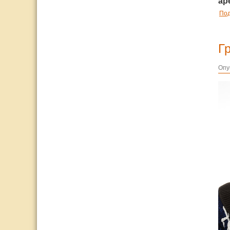
ар
По
Г
Опу