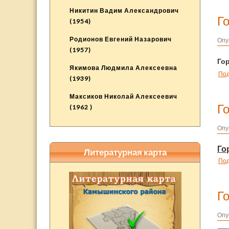
Никитин Вадим Александрович
Г
(1954)
Родионов Евгений Назарович
Опу
(1957)
Го
Якимова Людмила Алексеевна
По
(1939)
Максиков Николай Алексеевич
Г
(1962 )
Опу
Го
Литературная карта
По
Г
Опу