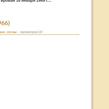
ован 16 января 1989 г....
966)
не - это мы
- просмотров 137