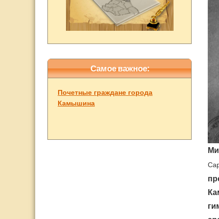
Самое важное:
Почетные граждане города
Камышина
Ми
Сар
пр
Ка
ги