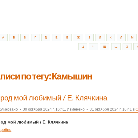
А
Б
В
Г
Д
Е
Ё
Ж
З
И
К
Л
М
Ц
Ч
Ш
Щ
Э
писи по тегу: Камышин
ород мой любимый / Е. Клячкина
бликовано
-
30 октября 2024 г. 16:41, Изменено
-
31 октября 2024 г. 16:41 в
С
род мой любимый
/ Е. Клячкина
дробно