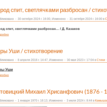
ород спит, светлячками разбросан / стих
бликовано
-
30 октября 2024 г. 16:00, Изменено
-
31 октября 2024 г. 16:00 в
С
род спит, светлячками разбросан…
/ Д. Казаков
дробно
оры Уши / стихотворение
бликовано
-
8 апреля 2016 г. 14:47, Изменено
-
30 мая 2023 г. 17:04 в
Стихи
-
ры Уши
дробно
отовицкий Михаил Хрисанфович (1876 - 
бликовано
-
1 января 1970 г. 16:13, Изменено
-
3 июля 2024 г. 8:44 в
Камышан