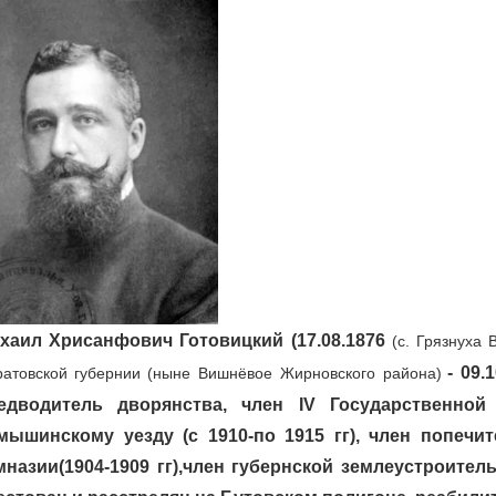
хаил Хрисанфович Готовицкий (17.08.1876
(
с. Грязнуха
атовской губернии
- 09.
(ныне Вишнёвое Жирновского района)
едводитель дворянства, член IV Государственно
мышинскому уезду (с 1910-по 1915 гг), член попеч
мназии(1904-1909 гг),член губернской землеустроител