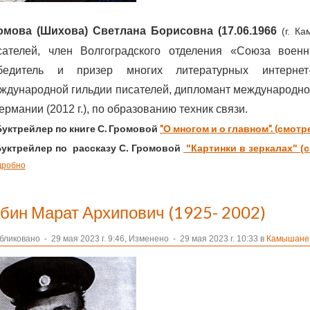
омова (Шихова) Светлана Борисовна (17.06.1966
(г. К
сателей, член Волгоградского отделения «Союза военн
бедитель и призер многих литературных интернет-
ждународной гильдии писателей, дипломант международног
ермании (2012 г.), по образованию техник связи.
Буктрейлер по книге С. Громовой
"О многом и о главном". (смотре
уктрейлер по рассказу С. Громовой
"Картинки в зеркалах" (
дробно
убин Марат Архипович (1925- 2002)
бликовано
-
29 мая 2023 г. 9:46, Изменено
-
29 мая 2023 г. 10:33 в
Камышане 