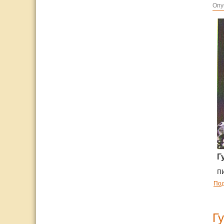
Опу
Г
п
По
Г