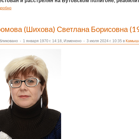
естован и расстрелян на Бутовском полигоне, реабилитир
дробно
ромова (Шихова) Светлана Борисовна (1
бликовано
-
1 января 1970 г. 14:18, Изменено
-
3 июля 2024 г. 10:35 в
Камыша