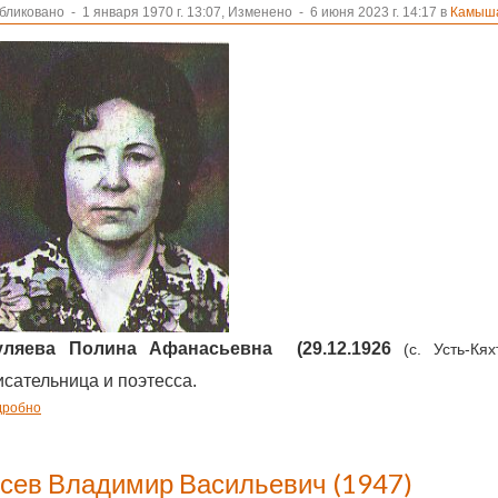
бликовано
-
1 января 1970 г. 13:07, Изменено
-
6 июня 2023 г. 14:17 в
Камыша
уляева Полина Афанасьевна
(29.12.1926
(с. Усть-Кя
исательница и поэтесса.
дробно
усев Владимир Васильевич (1947)