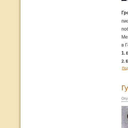
Гр
пи
по
Ме
в Г
1.
2.
Б
По
Г
Опу