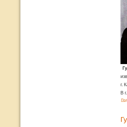
Гу
из
г.
В 
По
Г