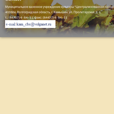
Муниципальное казенное учреждение культуры "Централизованная городс
403886, Волгоградская область, г. Камышин, ул. Пролетарская, д. 6.
т.: (84457) 4 - 84 - 11, факс: (84457) 4 - 84 - 11